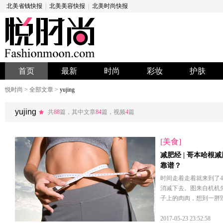
北美省钱快报
|
北美美容快报
|
北美时尚快报
首页
最新
时尚
彩妆
护肤
悦时尚
>
全部文章
>
yujing
yujing
共
88
篇，其中文章
84
篇，视频
4
篇
[美食]
减肥经 | 哥本哈根
靠谱？
时间走着走着就来到了
消减下去。图来自机机
子上的肉肉，想到一胖
2017-05-23 23:52:58