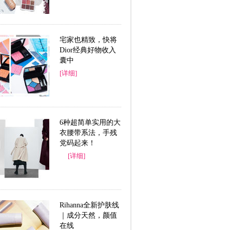
宅家也精致，快将
Dior经典好物收入
囊中
[详细]
6种超简单实用的大
衣腰带系法，手残
党码起来！
[详细]
Rihanna全新护肤线
｜成分天然，颜值
在线