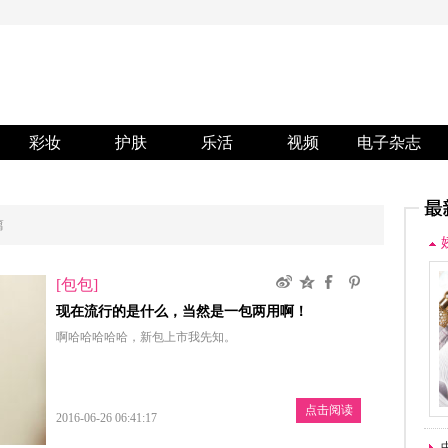
彩妆
护肤
乐活
视频
电子杂志
篇
[包包]
现在流行的是什么，当然是一包两用啊！
啊哈哈哈哈哈，新包上市我先知。
点击阅读
2016-06-26 06:41:17