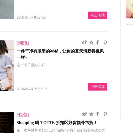
点击阅读
2016-06-07 05:27:57
[潮流]
一件干净有版型的衬衫，让你的夏天清新得像风
一样~
这个牌子是心头好~
点击阅读
2016-06-04 22:57:19
[包包]
Shopping 吗？OTTE 折扣区好货额外75折！
第一次写种草单把自己给“深坑”了的！它们就是有这么美