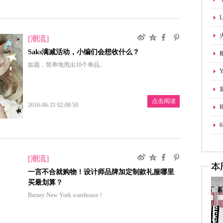
[潮流]
Saks满减活动，小编们会想收什么？
品
如题，简单地甩出10个单品。
炉
点击阅读
2016-06-21 02:08:50
来
[潮流]
一言不合就购物！设计师品牌加定制款礼服哪里
买最划算？
Barney New York warehouse！