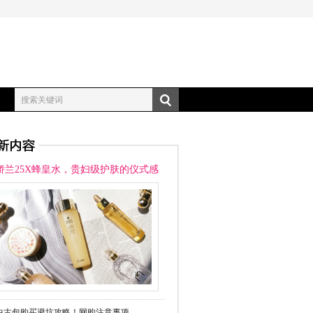
搜索关键词
娇兰25X蜂皇水，贵妇级护肤的仪式感
中古包购买避坑攻略！网购注意事项