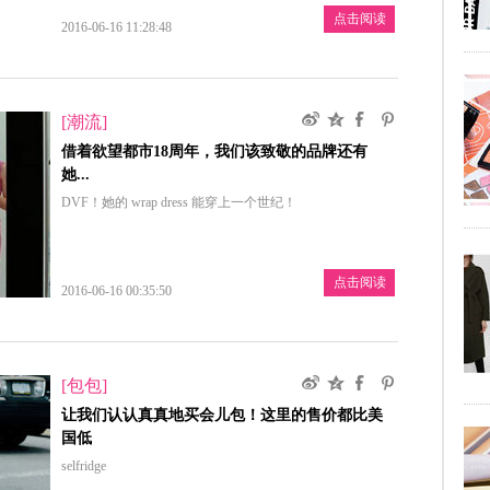
点击阅读
2016-06-16 11:28:48
[潮流]
借着欲望都市18周年，我们该致敬的品牌还有
她...
DVF！她的 wrap dress 能穿上一个世纪！
点击阅读
2016-06-16 00:35:50
[包包]
让我们认认真真地买会儿包！这里的售价都比美
国低
selfridge