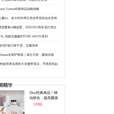
Louis Vuitton经典单品选购攻略
火遍Ins、各大时尚博主亲自带货的仙女首饰
牌
糖渍桑葚or橘皮橙，2020/2021秋冬流行色出
YSL 高能宝藏修护PURE SHOTS系列
黛珂护肤口碑干货，宝藏清单
Rihanna全新护肤线｜成分天然，颜值在线
6种超简单实用的大衣腰带系法，手残党码起
！
Dior经典单品！神
仙组合，超高颜值
[详细]