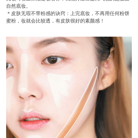
自然底妆。
＊皮肤无瑕不带粉感的诀窍：上完底妆，不再用任何粉饼
蜜粉，妆就会比较透，有皮肤很好的素颜感！