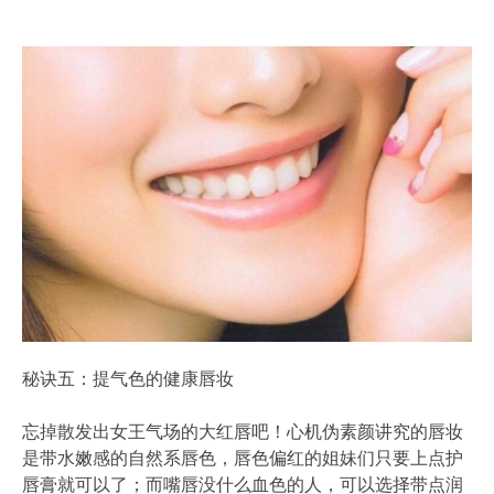
秘诀五：提气色的健康唇妆
忘掉散发出女王气场的大红唇吧！心机伪素颜讲究的唇妆
是带水嫩感的自然系唇色，唇色偏红的姐妹们只要上点护
唇膏就可以了；而嘴唇没什么血色的人，可以选择带点润