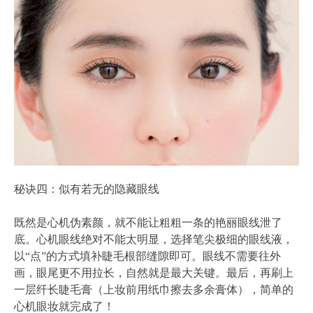
秘诀四：似有若无的隐藏眼线
既然是心机伪素颜，就不能让粗粗一条的艳丽眼线泄了
底。心机眼线绝对不能太明显，选择笔尖极细的眼线液，
以“点”的方式填补睫毛根部缝隙即可。眼线不需要往外
画，眼尾更不用拉长，自然就是最大关键。最后，再刷上
一层纤长睫毛膏（上妆前用纸巾擦去多余膏体），简单的
心机眼妆就完成了！