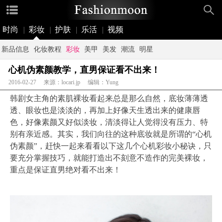
时尚
|
彩妆
|
护肤
|
乐活
|
视频
新品信息
化妆教程
彩妆
美甲
美发
潮流
明星
心机伪素颜教学，直男保证看不出来！
2016-02-27 来源：locari.jp 编辑：Yung
韩剧女主角的素肌裸妆看起来总是那么自然，底妆薄薄透
透、眼妆也是淡淡的，再加上好像天生透出来的健康唇
色，好像素颜又好似淡妆，清淡得让人觉得没有压力、特
别有亲近感。其实，我们向往的这种底妆就是所谓的“心机
伪素颜”，赶快一起来看看以下这几个心机彩妆小秘诀，只
要充分掌握技巧，就能打造出不刻意不造作的完美裸妆，
重点是保证直男绝对看不出来！