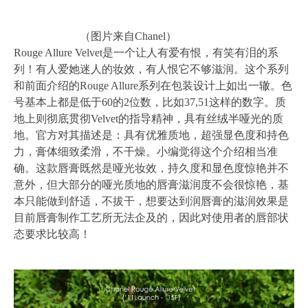
（图片来自Chanel）
Rouge Allure Velvet是一个让人有爱有恨，有笑有泪的系
列！有人爱她迷人的妆效，有人恨它不够滋润。这个系列
和前面介绍的Rouge Allure系列在包装设计上如出一辙。色
号基本上都是低于60的2位数，比如37,51这样的数字。质
地上则彻底贯彻Velvet的指导精神，具有丝绒半哑光的质
地。官方对其描述是：具有优雅质地，超强显色度和持色
力，膏体细致柔滑，不干燥。小编觉得这个介绍相当准
确。这款唇膏既然是哑光妆效，持久度和显色度惊艳并不
意外，但大部分的哑光质地的唇膏滋润度不会很惊艳，基
本只能做到舒适，不拔干，想要达到润唇膏的滋润效果是
目前唇膏制作工艺所无法企及的，因此对使用者的唇部状
态要求比较高！