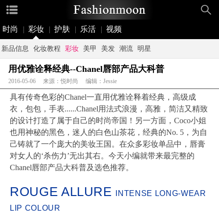
时尚
|
彩妆
|
护肤
|
乐活
|
视频
新品信息
化妆教程
彩妆
美甲
美发
潮流
明星
用优雅诠释经典--Chanel唇部产品大科普
2016-05-06 来源：悦时尚 编辑：Jessie
具有传奇色彩的Chanel一直用优雅诠释着经典，高级成
衣，包包，手表......Chanel用法式浪漫，高雅，简洁又精致
的设计打造了属于自己的时尚帝国！另一方面，Coco小姐
也用神秘的黑色，迷人的白色山茶花，经典的No. 5，为自
己铸就了一个庞大的美妆王国。在众多彩妆单品中，唇膏
对女人的‘杀伤力’无出其右。今天小编就带来最完整的
Chanel唇部产品大科普及选色推荐。
ROUGE ALLURE
INTENSE LONG-WEAR
LIP COLOUR