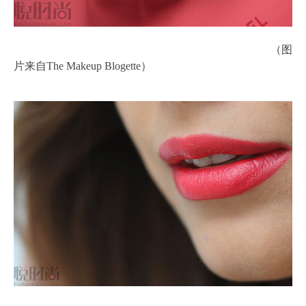
（图
片来自The Makeup Blogette）