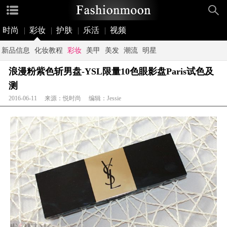
时尚
|
彩妆
|
护肤
|
乐活
|
视频
新品信息
化妆教程
彩妆
美甲
美发
潮流
明星
浪漫粉紫色斩男盘-YSL限量10色眼影盘Paris试色及
测
2016-06-11 来源：悦时尚 编辑：Jessie