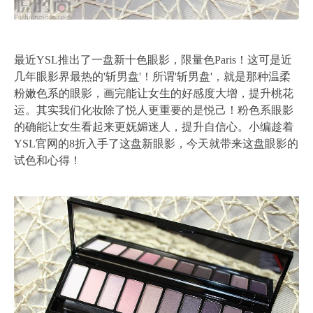
最近YSL推出了一盘新十色眼影，限量色Paris！这可是近
几年眼影界最热的'斩男盘'！所谓'斩男盘'，就是那种温柔
粉嫩色系的眼影，画完能让女生的好感度大增，提升桃花
运。其实我们化妆除了悦人更重要的是悦己！粉色系眼影
的确能让女生看起来更妩媚迷人，提升自信心。小编趁着
YSL官网的8折入手了这盘新眼影，今天就带来这盘眼影的
试色和心得！