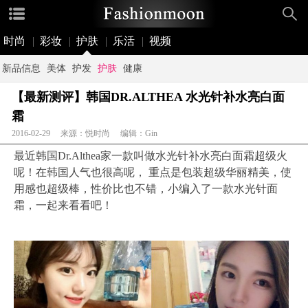
时尚
|
彩妆
|
护肤
|
乐活
|
视频
新品信息
美体
护发
护肤
健康
【最新测评】韩国DR.ALTHEA 水光针补水亮白面
霜
2016-02-29 来源：悦时尚 编辑：Gin
最近韩国Dr.Althea家一款叫做水光针补水亮白面霜超级火
呢！在韩国人气也很高呢， 重点是包装超级华丽精美，使
用感也超级棒，性价比也不错，小编入了一款水光针面
霜，一起来看看吧！