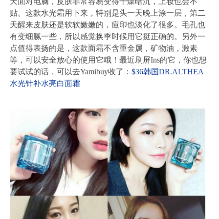
天面对电脑，皮肤非常容易变得干燥暗沉，上妆也会不
贴。这款水光霜用下来，特别是头一天晚上涂一层，第二
天醒来皮肤还是软软嫩嫩的，痘印也淡化了很多。毛孔也
有变细腻一些，所以感觉换季时候用它挺正确的。另外一
点值得表扬的是，这款面霜不含重金属，矿物油，激素
等，可以安全放心的使用它哦！最近刷屏Ins的它，你也想
要试试的话，可以去Yamibuy收了：
$36韩国DR.ALTHEA
水光针补水亮白面霜