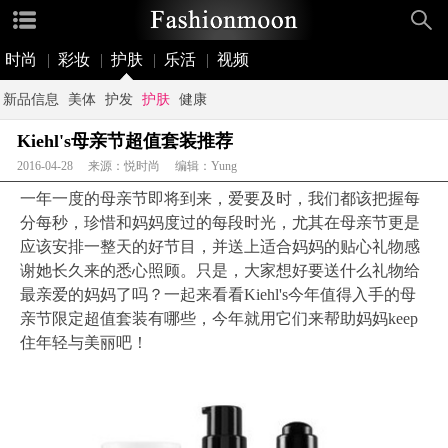
时尚
|
彩妆
|
护肤
|
乐活
|
视频
新品信息
美体
护发
护肤
健康
Kiehl's母亲节超值套装推荐
2016-04-28 来源：悦时尚 编辑：Yung
一年一度的母亲节即将到来，爱要及时，我们都该把握每
分每秒，珍惜和妈妈度过的每段时光，尤其在母亲节更是
应该安排一整天的好节目，并送上适合妈妈的贴心礼物感
谢她长久来的悉心照顾。只是，大家想好要送什么礼物给
最亲爱的妈妈了吗？一起来看看Kiehl's今年值得入手的母
亲节限定超值套装有哪些，今年就用它们来帮助妈妈keep
住年轻与美丽吧！