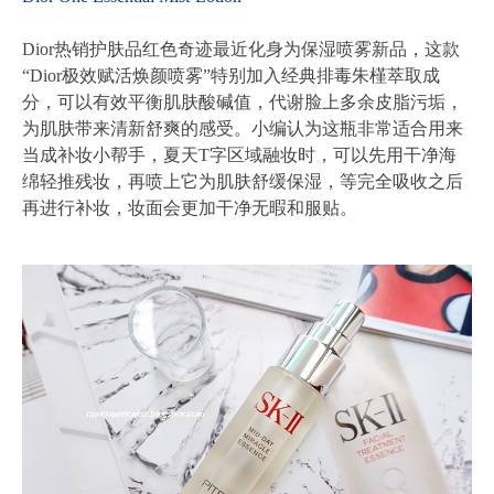
Dior热销护肤品红色奇迹最近化身为保湿喷雾新品，这款
“Dior极效赋活焕颜喷雾”特别加入经典排毒朱槿萃取成
分，可以有效平衡肌肤酸碱值，代谢脸上多余皮脂污垢，
为肌肤带来清新舒爽的感受。小编认为这瓶非常适合用来
当成补妆小帮手，夏天T字区域融妆时，可以先用干净海
绵轻推残妆，再喷上它为肌肤舒缓保湿，等完全吸收之后
再进行补妆，妆面会更加干净无暇和服贴。