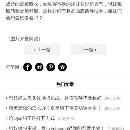
成分的渗透吸收，而喷雾本身的洋甘菊疗愈香气，也让敷
脸感觉更加舒服。这样新鲜有趣的面膜前导喷雾，姐妹们
会想尝试看看吗？
（图片来自网路）
上一篇
下一篇
分享到：
热门文章
想打好去黑头这场持久战，这份攻略需要收好
2018-05-01
腋窝黑黑的怎么办？夏季腋下保养功课大全！
2016-05-07
论Opal的正确打开方式
2016-03-02
猫奴钱包不保，盘点Felissimo貓部的可爱小物！
2016-06-11