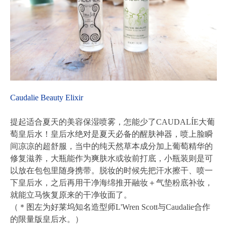
Caudalie Beauty Elixir
提起适合夏天的美容保湿喷雾，怎能少了CAUDALÍE大葡
萄皇后水！皇后水绝对是夏天必备的醒肤神器，喷上脸瞬
间凉凉的超舒服，当中的纯天然草本成分加上葡萄精华的
修复滋养，大瓶能作为爽肤水或妆前打底，小瓶装则是可
以放在包包里随身携带。脱妆的时候先把汗水擦干、喷一
下皇后水，之后再用干净海绵推开融妆＋气垫粉底补妆，
就能立马恢复原来的干净妆面了。
（＊图左为好莱坞知名造型师L'Wren Scott与Caudalie合作
的限量版皇后水。）