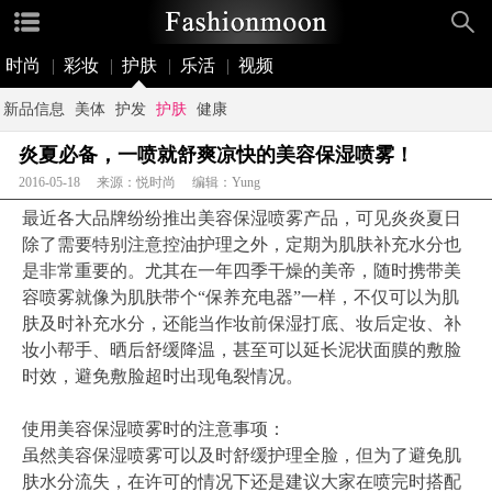
时尚
|
彩妆
|
护肤
|
乐活
|
视频
新品信息
美体
护发
护肤
健康
炎夏必备，一喷就舒爽凉快的美容保湿喷雾！
2016-05-18 来源：悦时尚 编辑：Yung
最近各大品牌纷纷推出美容保湿喷雾产品，可见炎炎夏日
除了需要特别注意控油护理之外，定期为肌肤补充水分也
是非常重要的。尤其在一年四季干燥的美帝，随时携带美
容喷雾就像为肌肤带个“保养充电器”一样，不仅可以为肌
肤及时补充水分，还能当作妆前保湿打底、妆后定妆、补
妆小帮手、晒后舒缓降温，甚至可以延长泥状面膜的敷脸
时效，避免敷脸超时出现龟裂情况。
使用美容保湿喷雾时的注意事项：
虽然美容保湿喷雾可以及时舒缓护理全脸，但为了避免肌
肤水分流失，在许可的情况下还是建议大家在喷完时搭配