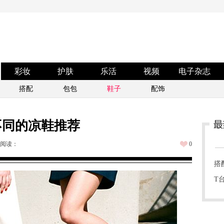
彩妆
护肤
乐活
视频
电子杂志
搭配
包包
鞋子
配饰
不同的凉鞋推荐
阅读：
0
搭
T