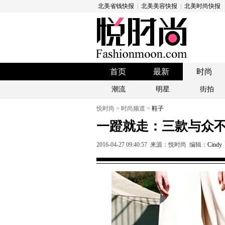
北美省钱快报
|
北美美容快报
|
北美时尚快报
首页
最新
时尚
潮流
明星
街拍
悦时尚
>
时尚频道
>
鞋子
一蹬就走：三款与众
2016-04-27 09:40:57 来源：悦时尚 编辑：
Cindy