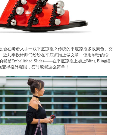
否在考虑入手一双平底凉拖？传统的平底凉拖多以素色、交
。近几季设计师们纷纷在平底凉拖上做文章，使用华贵的缎
llished Slides——在平底凉拖上加上Bling Bling细
平底凉拖变得格外耀眼，变时髦就这么简单！